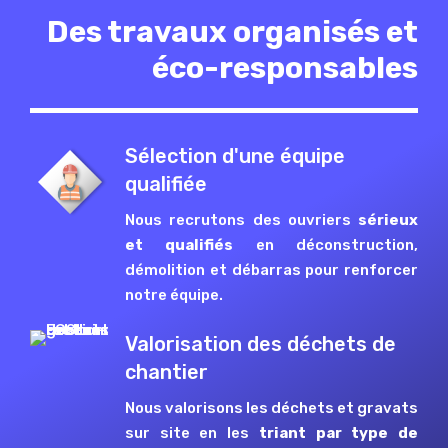
Des travaux organisés et
éco-responsables
Sélection d'une équipe
qualifiée
Nous recrutons des ouvriers
sérieux
et qualifiés
en déconstruction,
démolition et débarras pour renforcer
notre équipe.
Valorisation des déchets de
chantier
Nous valorisons les déchets et gravats
sur site en les
triant par type de